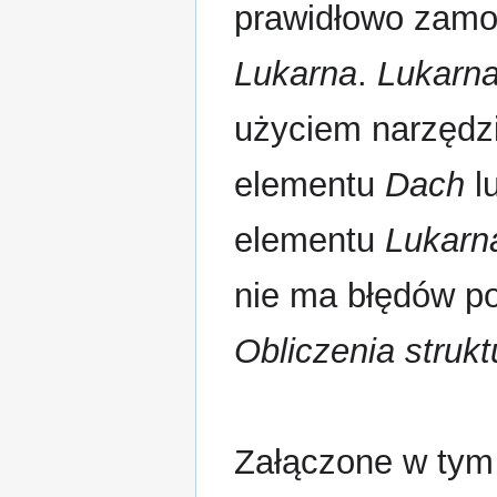
prawidłowo zamo
Lukarna
.
Lukarn
użyciem narzędz
elementu
Dach
l
elementu
Lukarn
nie ma błędów po
Obliczenia struk
Załączone w tym 