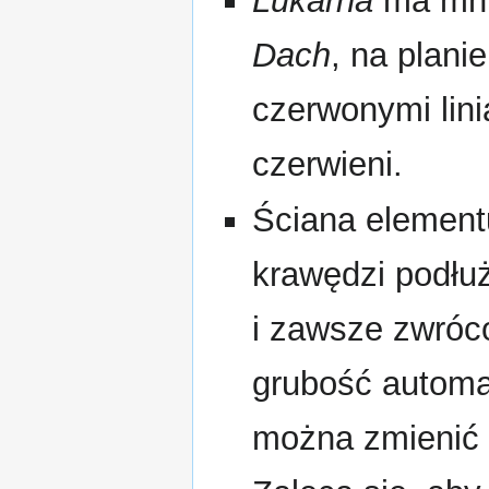
Lukarna
ma mnie
Dach
, na plani
czerwonymi lin
czerwieni.
Ściana elemen
krawędzi podłuż
i zawsze zwróc
grubość automa
można zmienić 