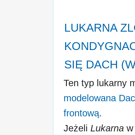
LUKARNA
ZL
KONDYGNACJ
SIĘ
DACH
(W
Ten typ lukarny 
modelowana Da
frontową
.
Jeżeli
Lukarna
w 