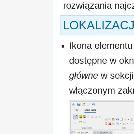
rozwiązania najc
LOKALIZAC
Ikona elementu
dostępne w ok
główne
w sekcj
włączonym zakr