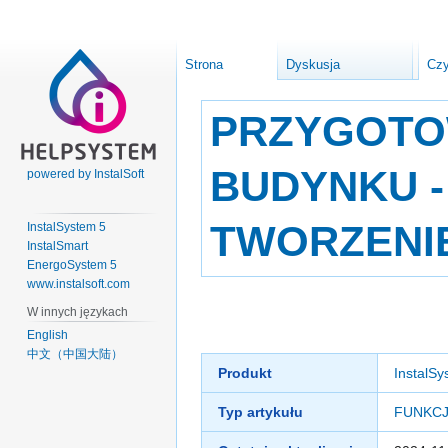
Strona
Dyskusja
Czy
PRZYGOTO
BUDYNKU -
powered by InstalSoft
TWORZENI
InstalSystem 5
InstalSmart
EnergoSystem 5
www.instalsoft.com
Przejdź
Przejdź
W innych językach
do
do
English
nawigacji
wyszukiwania
中文（中国大陆）
Produkt
InstalSy
Typ artykułu
FUNKCJ