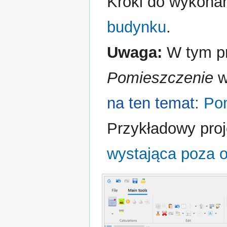
Kroki do wykona
budynku
.
Uwaga:
W tym pr
Pomieszczenie
w
na ten temat:
Po
Przykładowy proj
wystająca poza o