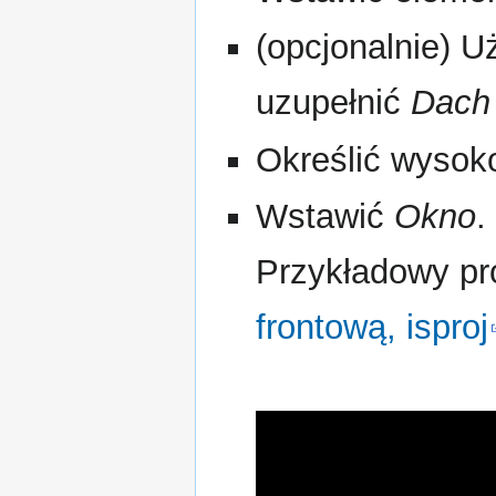
(opcjonalnie) U
uzupełnić
Dach
Określić wysoko
Wstawić
Okno
.
Przykładowy pro
frontową, isproj