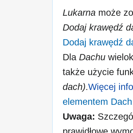
Lukarna
może zos
Dodaj krawędź d
Dodaj krawędź d
Dla
Dach
u
wielo
także użycie fun
dach)
.
Więcej inf
elementem Dach
Uwaga:
Szczegól
prawidłowe wymo