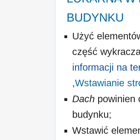
BUDYNKU
Użyć element
część wykracza
informacji na te
,
Wstawianie st
Dach
powinien 
budynku;
Wstawić eleme