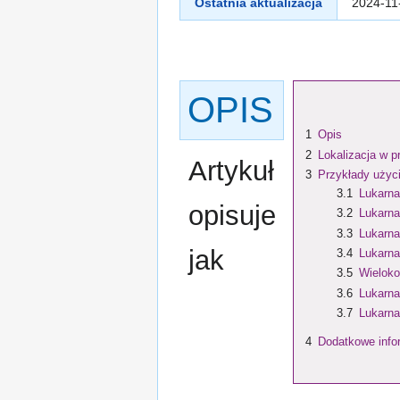
Ostatnia aktualizacja
2024-11
OPIS
1
Opis
2
Lokalizacja w p
Artykuł
3
Przykłady użyc
3.1
Lukarna
opisuje
3.2
Lukarna
3.3
Lukarna
jak
3.4
Lukarna
3.5
Wielok
3.6
Lukarna
3.7
Lukarna
4
Dodatkowe info