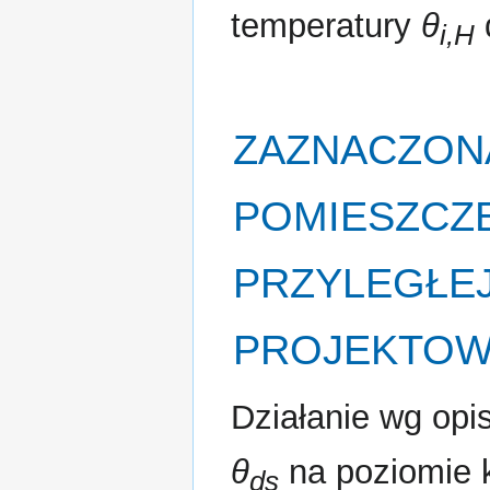
temperatury
θ
i,H
ZAZNACZONA
POMIESZCZE
PRZYLEGŁE
PROJEKTO
Działanie wg opis
θ
na poziomie 
ds