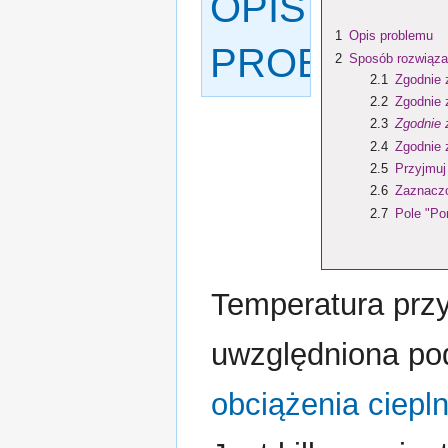
OPIS
1
Opis problemu
PROBLEMU
2
Sposób rozwiąza
2.1
Zgodnie 
2.2
Zgodnie 
2.3
Zgodnie 
2.4
Zgodnie 
2.5
Przyjmuj
2.6
Zaznaczo
2.7
Pole "
Pom
Temperatura przy
uwzględniona p
obciążenia ciep