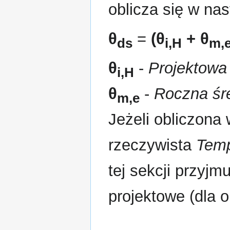
oblicza się w na
θ
=
(
θ
+
θ
ds
i,H
m,
θ
-
Projektowa
i,H
θ
-
Roczna śr
m,e
Jeżeli obliczona
rzeczywista
Temp
tej sekcji przyjm
projektowe (dla 