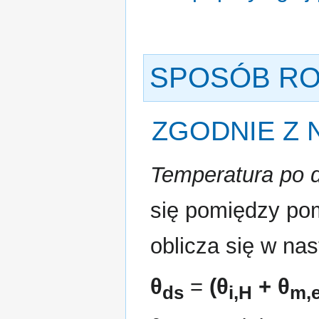
SPOSÓB RO
ZGODNIE Z
Temperatura po d
się pomiędzy po
oblicza się w na
θ
=
(
θ
+
θ
ds
i,H
m,