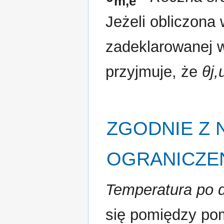
m,e
Jeżeli obliczona
zadeklarowanej 
przyjmuje, że
θj,
ZGODNIE Z
OGRANICZEN
Temperatura po d
się pomiędzy po