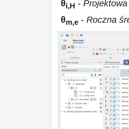
θ
-
Projektowa
i,H
θ
-
Roczna śr
m,e