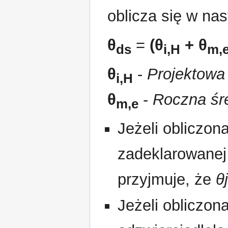
oblicza się w na
θ
=
(
θ
+
θ
ds
i,H
m,
θ
-
Projektowa
i,H
θ
-
Roczna śr
m,e
Jeżeli obliczon
zadeklarowanej
przyjmuje, że
θ
Jeżeli obliczon