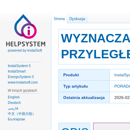
Strona
Dyskusja
WYZNACZA
PRZYLEGŁE
powered by InstalSoft
InstalSystem 5
InstalSmart
Przejdź
Przejdź
Produkt
InstalSy
EnergoSystem 5
do
do
www.instalsoft.com
nawigacji
wyszukiwania
Typ artykułu
PORADA
W innych językach
English
Ostatnia aktualizacja
2026-02
Deutsch
فارسی
中文（中国大陆）
Български