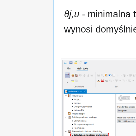
θj,u
- minimalna t
wynosi domyśln