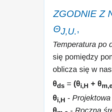
ZGODNIE Z
Θ
,
J,U.
Temperatura po d
się pomiędzy po
oblicza się w na
θ
=
(
θ
+
θ
ds
i,H
m,
θ
-
Projektowa
i,H
θ
-
Roczna śr