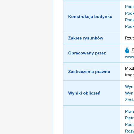
Podk
Podk
Konstrukcja budynku
Podk
Podk
Zakres rysunków
Rzut
Opracowany przez
www.
Możl
Zastrzeżenia prawne
frag
Wyni
Wyniki obliczeń
Wyni
Zest
Piwn
Pięt
Podd
Rozw