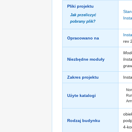
Pliki projektu
Stan
Jak przeliczyć
Insta
pobrany plik?
Inst
Opracowano na
rev 
Mod
Niezbędne moduły
Insta
graw
Zakres projektu
Inst
Nor
Użyte katalogi
Rur
Arm
obie
Rodzaj budynku
podp
4-ko