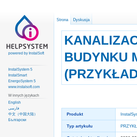
Strona
Dyskusja
KANALIZA
BUDYNKU 
powered by InstalSoft
(PRZYKŁAD
InstalSystem 5
InstalSmart
EnergoSystem 5
www.instalsoft.com
Przejdź
Przejdź
W innych językach
do
do
English
nawigacji
wyszukiwania
فارسی
Produkt
InstalSy
中文（中国大陆）
Български
Typ artykułu
PRZYK