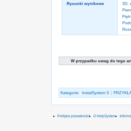
Rysunki wynikowe
3D, 
Piwn
Piętr
Podd
Rozw
W przypadku uwag do tego art
Kategorie
:
InstalSystem 5
PRZYKŁ
Polityka prywatności
O HelpSystem
Inform