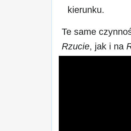
kierunku.
Te same czynno
Rzucie
, jak i na
R