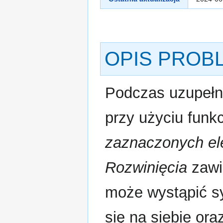
OPIS PROB
Podczas uzupełni
przy użyciu funkc
zaznaczonych e
Rozwinięcia
zawi
może wystąpić syt
się na siebie ora