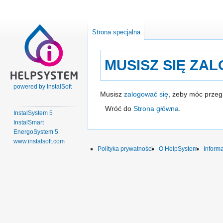
Strona specjalna
MUSISZ SIĘ ZA
powered by InstalSoft
Przejdź
Przejdź
Musisz
zalogować się
, żeby móc przegl
do
do
Wróć do
Strona główna
.
InstalSystem 5
nawigacji
wyszukiwania
InstalSmart
EnergoSystem 5
www.instalsoft.com
Polityka prywatności
O HelpSystem
Inform