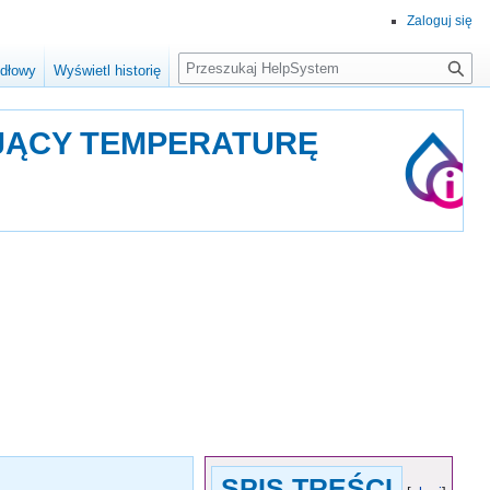
Zaloguj się
Szukaj
ódłowy
Wyświetl historię
JĄCY TEMPERATURĘ
SPIS TREŚCI