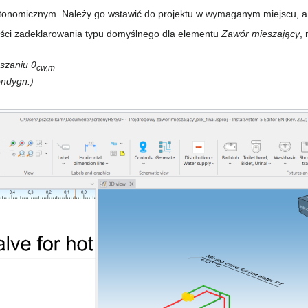
tonomicznym. Należy go wstawić do projektu w wymaganym miejscu, a
ści zadeklarowania typu domyślnego dla elementu
Zawór mieszający
,
eszaniu
θ
cw,m
ondygn.)