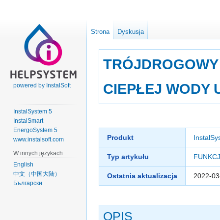
Strona
Dyskusja
TRÓJDROGOWY 
CIEPŁEJ WODY
powered by InstalSoft
InstalSystem 5
Przejdź
Przejdź
InstalSmart
do
do
EnergoSystem 5
Produkt
InstalSy
nawigacji
wyszukiwania
www.instalsoft.com
W innych językach
Typ artykułu
FUNKCJ
English
中文（中国大陆）
Ostatnia aktualizacja
2022-03
Български
OPIS