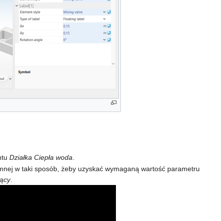
ntu
Działka
Ciepła woda
.
y zimnej w taki sposób, żeby uzyskać wymaganą wartość parametru
jący
.