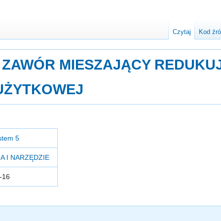
Czytaj
Kod źr
ZAWÓR MIESZAJĄCY REDUKU
 UŻYTKOWEJ
stem 5
A I NARZĘDZIE
-16