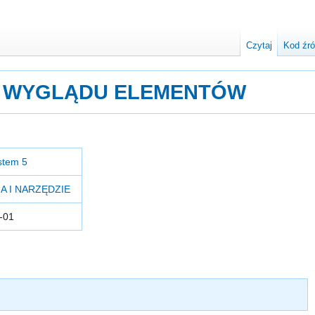
Czytaj
Kod źr
 WYGLĄDU ELEMENTÓW
stem 5
A I NARZĘDZIE
-01