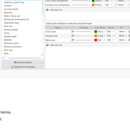
nienia,
D;