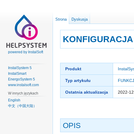
Strona
Dyskusja
KONFIGURACJA
powered by InstalSoft
Przejdź
Przejdź
do
do
InstalSystem 5
Produkt
InstalSy
nawigacji
wyszukiwania
InstalSmart
EnergoSystem 5
Typ artykułu
FUNKCJ
www.instalsoft.com
Ostatnia aktualizacja
2022-12
W innych językach
English
中文（中国大陆）
OPIS