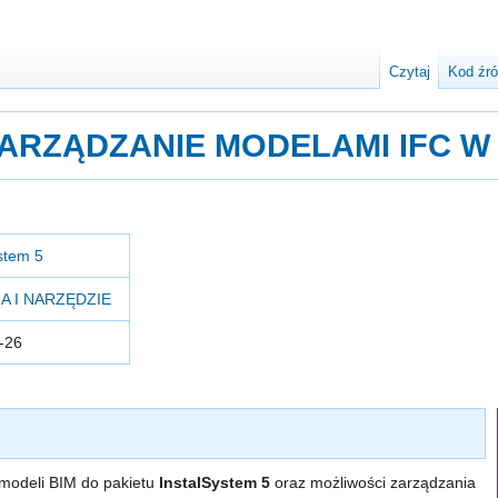
Czytaj
Kod źr
 ZARZĄDZANIE MODELAMI IFC W
stem 5
A I NARZĘDZIE
-26
 modeli BIM do pakietu
InstalSystem 5
oraz możliwości zarządzania