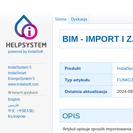
Strona
Dyskusja
BIM - IMPORT I
powered by InstalSoft
Przejdź
Przejdź
do
do
InstalSystem 5
Produkt
InstalSy
nawigacji
wyszukiwania
InstalSmart
EnergoSystem 5
Typ artykułu
FUNKCJ
www.instalsoft.com
Ostatnia aktualizacja
2024-09
W innych językach
English
فارسی
中文（中国大陆）
OPIS
Български
Artykuł opisuje sposób importowania