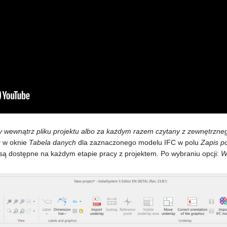
wewnątrz pliku projektu albo za każdym razem czytany z zewnętrzneg
ży w oknie
Tabela danych
dla zaznaczonego modelu IFC w polu
Zapis p
ą dostępne na każdym etapie pracy z projektem. Po wybraniu opcji:
W