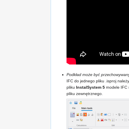
Podkład może być przechowywany 
IFC do jednego pliku .isproj nale
pliku
InstalSystem 5
modele IFC s
pliku zewnętrznego.