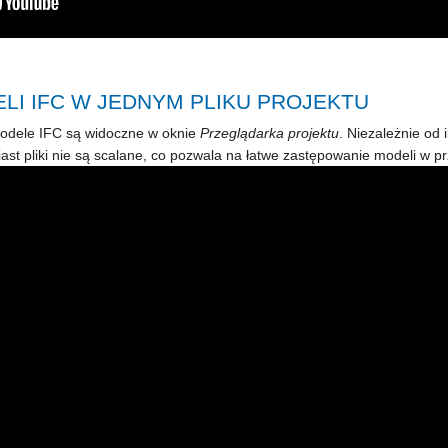
LI IFC W JEDNYM PLIKU PROJEKTU
modele IFC są widoczne w oknie
Przeglądarka projektu
. Niezależnie od
ast pliki nie są scalane, co pozwala na łatwe zastępowanie modeli w 